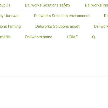
out Us
Daliworks Solutions safety
Daliworks Ins
ny Usecase
Daliworks Solutions environment
Do
ions farming
Daliworks Solutions asset
Daliwor
imedia
Daliworks home
HOME
ther search