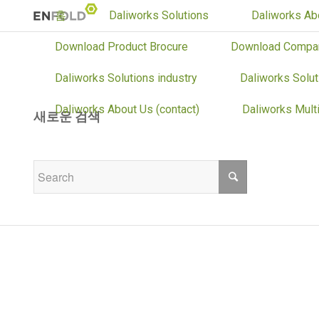
홈
Daliworks Solutions
Daliworks Ab
Download Product Brocure
Download Compa
Daliworks Solutions industry
Daliworks Solut
Daliworks About Us (contact)
Daliworks Mult
새로운 검색
If you are not happy with the results below please do ano