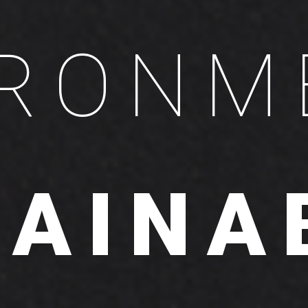
IRONM
AINA