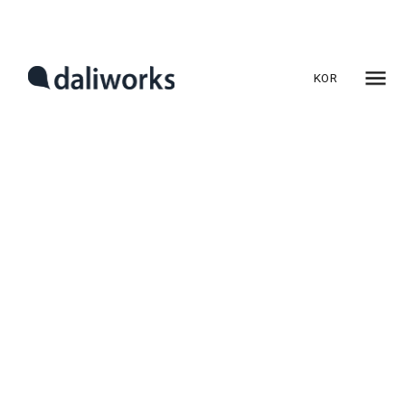
블록체인 기술을 활용한 실명확인 기능을 확대적용 하는 등
신기술 활용에도 적극적인 모습입니다. 또한 키오스크나
종합금융기기(STM·Smart Teller Machine)를 들여놓으며
오프라인 점포를 혁신하는 사례도 나오고 있습니다. 앞으로는
KOR
소비자가 온오프라인에서 다양한 형태로 금융 및 비금융
서비스를 이용할 수 있을 것으로 기대됩니다.
블록체인·AI 적극 활용…일상생활 앱처럼 변신
시도
신한은행과 NH농협은행, 카카오뱅크는 최근 블록체인 기반의
분산신원인증(DID) 기술을 활용, 모바일 운전면허증을 뱅킹앱에
적용했습니다. 모바일 운전면허증은 행정안전부 앱을 통해 개인
스마트폰에 발급받아 대면·비대면 실명 확인에 사용할 수 있는
디지털 신분증입니다. 블록체인 기술이 적용돼 위변조가
불가능하고 비대면 거래 시에 발생할 수 있는 부정사용의 위험을
크게 낮출 수 있습니다.