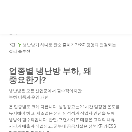
5편:
정부 지원으로 냉방비 절감! 소상공인·제조 공장 에너지
효율화 전략
6편:
냉방만? 전력 이상·설비 고장까지 감지하는 AI 냉난방
관리
7편:
냉난방기 하나로 탄소 줄이기? ESG 경영과 연결되는
절감 솔루션
업종별 냉난방 부하, 왜
중요한가?
냉난방은 모든 산업군에서 필수적이지만,
부하 비중과 운영 패턴
은 업종별로 크게 다릅니다. 냉장창고는 24시간 일정한 온도를
유지해야 하고, 제조업은 생산 안정성과 작업자 안전을 위해
냉방이 필수적입니다. 반면, 프랜차이즈 매장은 고객의 체류
시간과 매출과 직결되고, 군부대·공공시설은 정책 KPI와 ESG