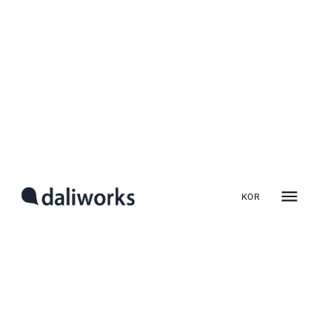
산업군별 냉난방 환경, 에너지
절감의 잠재력은 얼마나 될까?
이 글은 「지금 바로 시작하는 냉방비 절감 전략」 시리즈의
8편입니다.
1편:
에어컨 틀수록 요금이 불어난다? 냉난방 AI로 절약하는
법
KOR
2편:
프랜차이즈 매장도 가능한 스마트 냉방: IR 방식의 절감
가능성
3편:
공장 냉방, AI가 알아서 껐다 켠다: 재실 감지 기술의 진화
4편:
리모컨이냐? 유선이냐? 냉방기 제어 방식 비교 분석