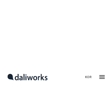
무인매장 에어컨, 손님이
없는데 계속 켜져있다면?
사람 없는 매장에서 에어컨이 계속 돌아간 적 있으신가요?
요즘 스터디카페, 코인빨래방, 코인노래방처럼 24시간 운영되는
무인매장이 늘면서
‘손님이 없을 때도 에어컨이 돌아가는 문제’
가 운영비를 크게 압박하고 있습니다.
특히 여름철 전기요금이
KOR
급등한 올해, 전력 소비의 40% 이상을 차지하는 냉방 설비는
가장 큰 고정비 낭비 요인
으로 꼽힙니다.
그럼에도 불구하고, 매장 운영자는 이런 고민을
자주 합니다.