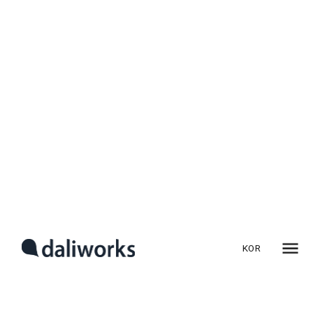
전력요금 인상 시대, FEMS로
대비하는 법
에너지 비용 절감은 선택이 아닌 생존 전략입니다
이 글은 「
2025년 하반기 스마트팩토리 트렌드 TOP 5
」를
기반으로 한 전략 시리즈입니다.
전기요금 인상, 제조업을
KOR
압박하다
2025년 하반기, 산업용 전기요금 인상은
현실입니다.