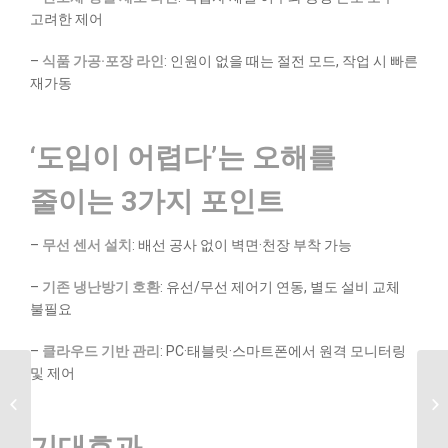
고려한 제어
–
식품 가공·포장 라인
: 인원이 없을 때는 절전 모드, 작업 시 빠른
재가동
‘도입이 어렵다’는 오해를
줄이는 3가지 포인트
–
무선 센서 설치
: 배선 공사 없이 벽면·천장 부착 가능
–
기존 냉난방기 호환
: 유선/무선 제어기 연동, 별도 설비 교체
불필요
–
클라우드 기반 관리
: PC·태블릿·스마트폰에서 원격 모니터링
및 제어
IR 리모컨이냐?
유선이냐? 냉방기 제어
방식 비교 분석
기대효과