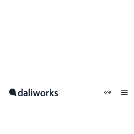
공장 냉방, AI가 알아서 껐다
켠다: 재실 감지 기술의 진화
이 글은 「지금 바로 시작하는 냉방비 절감 전략」 시리즈의
3편입니다.
1편:
에어컨 틀수록 요금이 불어난다? AI 기반 냉난방 제어
시스템으로 절약하는 법
KOR
2편:
저비용 스마트 냉방 전략: IR 방식으로 매장 전기요금
절감하기
​전력요금 인상과 에너지 효율 규제 강화로, 제조업 현장에서도
‘사람이 있을 때만 냉방’이 가능한 스마트 제어 기술이 빠르게
확산되고 있습니다. 그 핵심이 바로 재실 감지(Occupancy