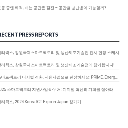
운동 중엔 쾌적, 쉬는 공간은 절전 – 공간별 냉난방이 가능할까?
RECENT PRESS REPORTS
달리웍스, 창원국제스마트팩토리 및 생산제조기술전 전시 현장 스케치
달리웍스, 창원국제스마트팩토리 및 생산제조기술전에 참가합니다!
스마트팩토리 디지털 전환, 지원사업으로 완성하세요: PRIME, EnergyQ, SignalVax 도입 가이드
2025 스마트팩토리 지원사업·바우처: 디지털 혁신의 기회를 잡아라
리웍스, 2024 Korea ICT Expo in Japan 참가기