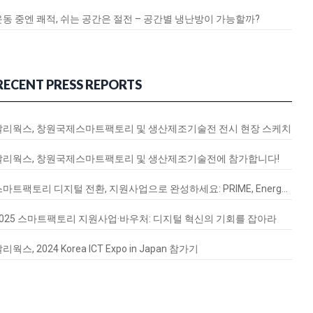
운동 중엔 쾌적, 쉬는 공간은 절전 – 공간별 냉난방이 가능할까?
RECENT PRESS REPORTS
달리웍스, 창원국제스마트팩토리 및 생산제조기술전 전시 현장 스케치
달리웍스, 창원국제스마트팩토리 및 생산제조기술전에 참가합니다!
스마트팩토리 디지털 전환, 지원사업으로 완성하세요: PRIME, EnergyQ, SignalVax 도입 가이드
2025 스마트팩토리 지원사업·바우처: 디지털 혁신의 기회를 잡아라
리웍스, 2024 Korea ICT Expo in Japan 참가기