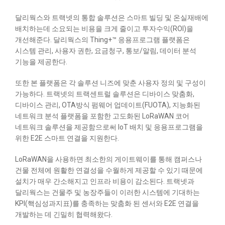
달리웍스와 트랙넷의 통합 솔루션은 스마트 빌딩 및 온실재배에
배치하는데 소요되는 비용을 크게 줄이고 투자수익(ROI)을
개선해준다. 달리웍스의 Thing+™ 응용프로그램 플랫폼은
시스템 관리, 사용자 권한, 요금청구, 통보/알림, 데이터 분석
기능을 제공한다.
또한 본 플랫폼은 각 솔루션 니즈에 맞춘 사용자 정의 및 구성이
가능하다. 트랙넷의 트랙센트럴 솔루션은 디바이스 맞춤화,
디바이스 관리, OTA방식 펌웨어 업데이트(FUOTA), 지능화된
네트워크 분석 플랫폼을 포함한 고도화된 LoRaWAN 코어
네트워크 솔루션을 제공함으로써 IoT 배치 및 응용프로그램을
위한 E2E 스마트 연결을 지원한다.
LoRaWAN을 사용하면 최소한의 게이트웨이를 통해 캠퍼스나
건물 전체에 원활한 연결성을 수월하게 제공할 수 있기 때문에
설치가 매우 간소해지고 인프라 비용이 감소된다. 트랙넷과
달리웍스는 건물주 및 농장주들이 이러한 시스템에 기대하는
KPI(핵심성과지표)를 충족하는 맞춤화 된 센서와 E2E 연결을
개발하는 데 긴밀히 협력해왔다.