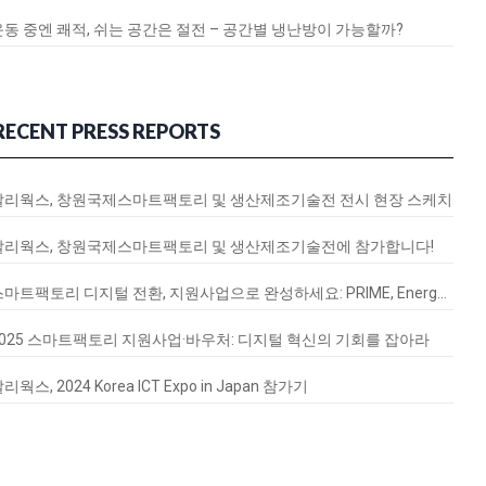
운동 중엔 쾌적, 쉬는 공간은 절전 – 공간별 냉난방이 가능할까?
RECENT PRESS REPORTS
달리웍스, 창원국제스마트팩토리 및 생산제조기술전 전시 현장 스케치
달리웍스, 창원국제스마트팩토리 및 생산제조기술전에 참가합니다!
스마트팩토리 디지털 전환, 지원사업으로 완성하세요: PRIME, EnergyQ, SignalVax 도입 가이드
2025 스마트팩토리 지원사업·바우처: 디지털 혁신의 기회를 잡아라
리웍스, 2024 Korea ICT Expo in Japan 참가기