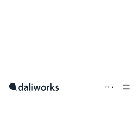
2024년 스마트팩토리 및
제조업 최신 기술 트렌드
2024년은 스마트팩토리와 제조업 전반에 걸쳐 혁신적인
기술들이 빠르게 발전하며 큰 변화를 이끌어낼 중요한 해가 될
것입니다. 제조업체들이 경쟁력을 유지하고, 미래의 변화에
대비하기 위해서는 이러한 최신 기술들을 잘 이해하고 준비하는
것이 필수적입니다. 이번 글에서는 2024년에 주목해야 할
KOR
스마트팩토리 및 제조업 최신 기술 트렌드를 종합적으로
살펴보겠습니다.
2024년 스마트팩토리 최신
기술 트렌드