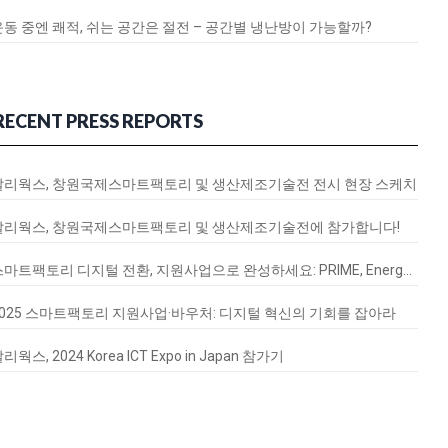
운동 중엔 쾌적, 쉬는 공간은 절전 – 공간별 냉난방이 가능할까?
RECENT PRESS REPORTS
달리웍스, 창원국제스마트팩토리 및 생산제조기술전 전시 현장 스케치
달리웍스, 창원국제스마트팩토리 및 생산제조기술전에 참가합니다!
스마트팩토리 디지털 전환, 지원사업으로 완성하세요: PRIME, EnergyQ, SignalVax 도입 가이드
2025 스마트팩토리 지원사업·바우처: 디지털 혁신의 기회를 잡아라
리웍스, 2024 Korea ICT Expo in Japan 참가기