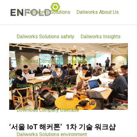
홈
Daliworks Solutions
Daliworks About Us
Daliworks Solutions safety
Daliworks Insights
Download Company Introduction
Download Product Brocure
Download Company Usecase
‘서울 IoT 해커톤’ 1차 기술 워크샵
Daliworks Solutions environment