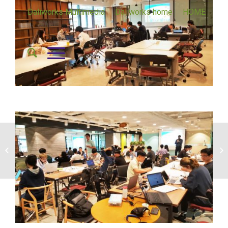
Daliworks Multimedia
Daliworks home
HOME
‘서울 IoT 해커톤’ 2차
기술워크숍 현장 스케치