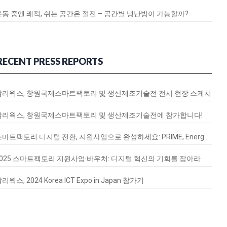
운동 중엔 쾌적, 쉬는 공간은 절전 – 공간별 냉난방이 가능할까?
RECENT PRESS REPORTS
달리웍스, 창원국제스마트팩토리 및 생산제조기술전 전시 현장 스케치
달리웍스, 창원국제스마트팩토리 및 생산제조기술전에 참가합니다!
스마트팩토리 디지털 전환, 지원사업으로 완성하세요: PRIME, EnergyQ, SignalVax 도입 가이드
2025 스마트팩토리 지원사업·바우처: 디지털 혁신의 기회를 잡아라
리웍스, 2024 Korea ICT Expo in Japan 참가기