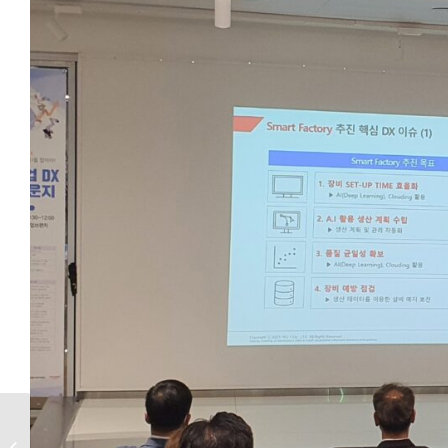
달리웍스, 2022 Korea
ICT Expo in Japan