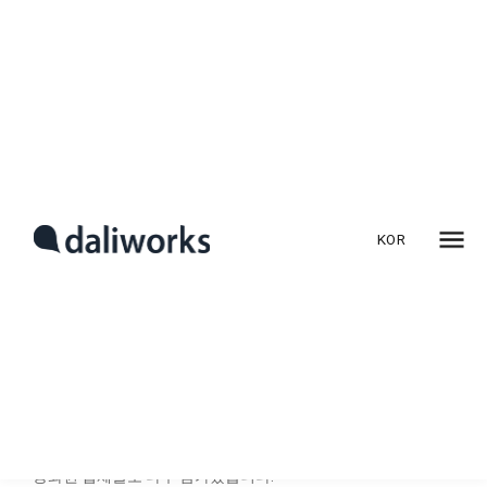
달리웍스, IFA 2022 전시회
참가
독일 메세 베를린에서 IFA 2022가 9월 2일부터 6일까지
닷새간의 일정으로 열렸습니다다. IFA는 미국 라스베이거스
KOR
‘CES’, 스페인 바르셀로나 ‘MWC’와 함께 세계 3대 IT·가전
전시회로 꼽히는 행사지만, 지난해에는 코로나19 사태로 취소돼
3년 만에 오프라인 행사로 다시 열렸습니다.
이번 전시회에는 가전과 홈엔터테인먼트, 오디오, 통신, 컴퓨팅·
게이밍 등 분야의 1900여개 기업이 참여했으며, 한국 기업은
역대 최대 규모로 160여개사가 참가했습니다. 삼성전자와
LG전자를 비롯해 퀄컴, 파나소닉, 노키아, 필립스 등 글로벌 주요
기업이 참가했으며 한국을 맹추격하고 있는 TCL, 에이수스 등
중화권 업체들도 다수 참가했습니다.