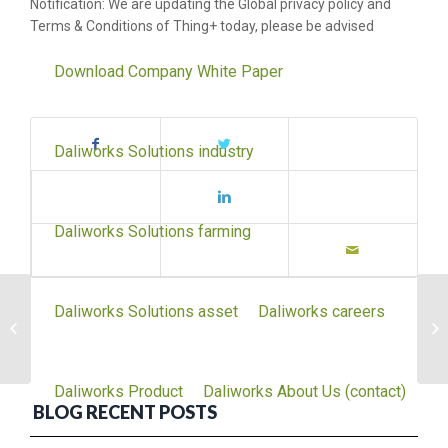
Notification: We are updating the Global privacy policy and
Terms & Conditions of Thing+ today, please be advised
Download Company White Paper
Daliworks Solutions industry
Daliworks Solutions farming
韓 아세안 센터, 태국
Daliworks Solutions asset
Daliworks careers
활로 개척 역할 톡톡…
달리웍스, 태국...
Daliworks Product
Daliworks About Us (contact)
BLOG RECENT POSTS