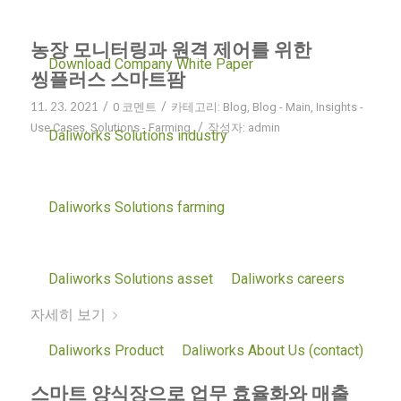
농장 모니터링과 원격 제어를 위한
Download Company White Paper
씽플러스 스마트팜
11. 23. 2021
/
/
0 코멘트
카테고리:
Blog
,
Blog - Main
,
Insights -
/
Use Cases
,
Solutions - Farming
작성자:
admin
Daliworks Solutions industry
노동력 최소화와 수익성을 높이기 위해서 뿐만 아니라
기후 변화로 인해 불확실성이 커지고 있는 생산 환경의
Daliworks Solutions farming
변화를 실시간으로 모니터링 하고 최적의 농장 관리가
가능하도록 하는 의사 결정을 지원할 수 있다는 점에서
스마트팜은 점차 필요성이 높아지고 있습니다.
Daliworks Solutions asset
Daliworks careers
씽플러스 스마트팜 서비스를 소개합니다!
자세히 보기
Daliworks Product
Daliworks About Us (contact)
스마트 양식장으로 업무 효율화와 매출