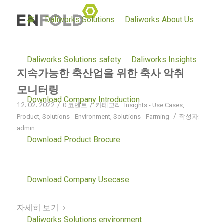
홈
Daliworks Solutions
Daliworks About Us
Daliworks Solutions safety
Daliworks Insights
지속가능한 축산업을 위한 축사 악취
모니터링
Download Company Introduction
12. 02. 2022
/
/
0 코멘트
카테고리:
Insights - Use Cases
,
/
Product
,
Solutions - Environment
,
Solutions - Farming
작성자:
admin
Download Product Brocure
악취 민원이 증가하고 있는 가운데 축산냄새를 사전
방지하거나 저감할 수 있는 방법은 무엇이 있을까요?
더 나아가 지속가능한 축산업 발전 방향은 무엇일지
Download Company Usecase
살펴보겠습니다.
자세히 보기
Daliworks Solutions environment