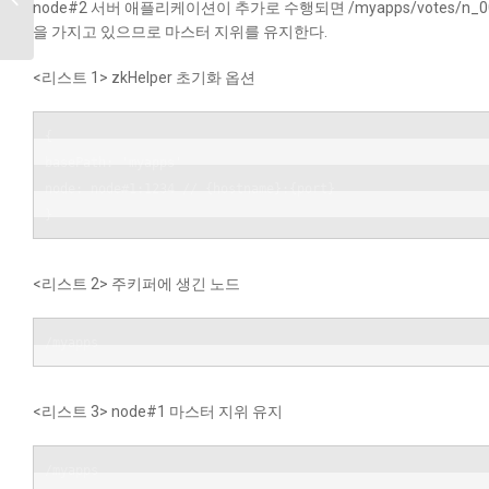
node#2 서버 애플리케이션이 추가로 수행되면 /myapps/votes/n_
`GS인증` 획득
을 가지고 있으므로 마스터 지위를 유지한다.
<리스트 1> zkHelper 초기화 옵션
{

basePath: 'myapps'

node: node#1:1234 // {hostname}:{port}

<리스트 2> 주키퍼에 생긴 노드
/myapps
<리스트 3> node#1 마스터 지위 유지
/myapps