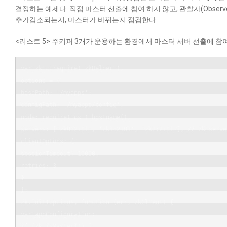
결정하는 예제다. 직접 마스터 선출에 참여 하지 않고, 관찰자(Obser
추가감소되는지, 마스터가 바뀌는지 점검한다.
<리스트 5> 주키퍼 3개가 운용하는 환경에서 마스터 서버 선출에 참
var zk = require('zkHelper'),

options = {

basePath: '/myapps';

configPath: '/myapps/config',

node: require('os').hostname(),

servers: ['zk0:2181', 'zk1:2181', 'zk2:2181'], // zk server
clientOptons: {

sessionTimeout: 10000,

retries: 3

}

};

zk.init(options, function (err, zkClient) {

var appConfiguration;

if (zk.isMaster()) {
