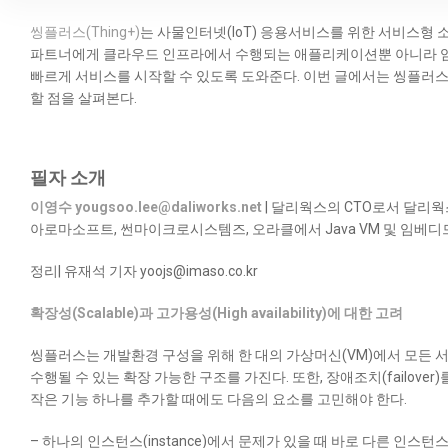
씽플러스(Thing+)
는 사물인터넷(IoT) 응용서비스를 위한 서비스형 소
파트너에게 클라우드 인프라에서 수행되는 애플리케이션뿐 아니라 
빠르게 서비스를 시작할 수 있도록 도와준다. 이번 글에서는 씽플러
할 점을 살펴본다.
필자 소개
이영수 yougsoo.lee@daliworks.net
| 달리웍스의 CTO로서 달리웍
아로마소프트, 썬마이크로시스템즈, 오라클에서 Java VM 및 임베디
정리| 유재석 기자 yoojs@imaso.co.kr
확장성(Scalable)과 고가용성(High availability)에 대한 고려
씽플러스는 개발환경 구성을 위해 한 대의 가상머신(VM)에서 모든 서
수행될 수 있는 확장 가능한 구조를 가진다. 또한, 장애조치(failo
작은 기능 하나를 추가할 때에도 다음의 요소를 고민해야 한다.
– 하나의 인스턴스(instance)에서 문제가 있을 때 바로 다른 인스턴