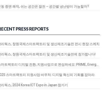
운동 중엔 쾌적, 쉬는 공간은 절전 – 공간별 냉난방이 가능할까?
RECENT PRESS REPORTS
달리웍스, 창원국제스마트팩토리 및 생산제조기술전 전시 현장 스케치
달리웍스, 창원국제스마트팩토리 및 생산제조기술전에 참가합니다!
스마트팩토리 디지털 전환, 지원사업으로 완성하세요: PRIME, EnergyQ, SignalVax 도입 가이드
2025 스마트팩토리 지원사업·바우처: 디지털 혁신의 기회를 잡아라
리웍스, 2024 Korea ICT Expo in Japan 참가기